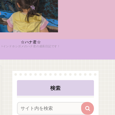
☆ハナ君☆
インドホシガメのハナ君の成長日記です！
検索