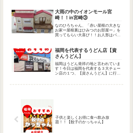
たのに…ガチャガチャって欲しい物が
出るとは限らない…こうして増えてい
くパウパトロール！
大雨の中のイオンモール宮
崎！！in宮崎③
なのひろちゃん、「赤い屋根の大きな
お家ー屋根裏はひみつのお部屋ー」を
買ってもらい大喜び！！お人形はパパ
のお姉さんが使っていた３年２組のお
人形を使わせて頂くことに！
福岡を代表するうどん店【資
さんうどん】
福岡はうどん発祥の地と言われていま
す！今日は福岡を代表する３大チェー
ン店の１つ、【資さんうどん】に行っ
てきましたよ！！
子供と楽しくお得に食べ飲み放
題！！【餃子のかっちゃん】