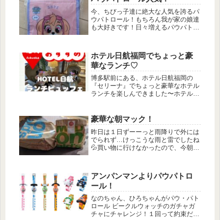
今、ちびっ子達に絶大な人気を誇るパ
ウパトロール！もちろん我が家の娘達
も大好きです！日々増えるパウパトグ
ッズ、、そして今日もまた増えてしま
いました。。断捨離してるのにな(TT)
増えた経緯はというと、、今日は長女
ホテル日航福岡でちょっと豪
なのちゃんといつものスーパーにお...
華なランチ♡
博多駅前にある、ホテル日航福岡の
『セリーナ』でちょっと豪華なホテル
ランチを楽しんできました〜ホテルだ
けあって、子供へのサービスもよくゆ
っくり過ごせました！！
豪華な朝マック！
昨日は１日ずーーっと雨降りで外には
でられず…けっこうな雨と雷でしたね
💦買い物に行けなかったので、今朝は
ちょっとリッチにUber Eatsでマクド
ナルドを注文！朝マックといえば、マ
フィンサンド！と思ったんですが、今
アンパンマンよりパウパトロ
日はパパが豪華なのを頼んでく...
ール！
なのちゃん、ひろちゃんがパウ・パト
ロール ビークルウォッチのガチャガ
チャにチャレンジ！１回って約束だっ