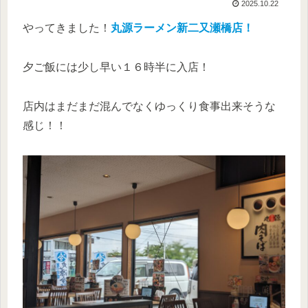
2025.10.22
やってきました！
丸源ラーメン新二又瀬橋店！
夕ご飯には少し早い１６時半に入店！
店内はまだまだ混んでなくゆっくり食事出来そうな
感じ！！